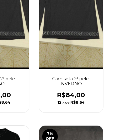
2ª pele
Camiseta 2ª pele.
O.
INVERNO.
,00
R$84,00
$8,64
12
x de
R$8,64
7
%
OFF