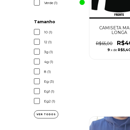
Verde (1)
Tamanho
CAMISETA M
10 (1)
LONGA
R$4
12 (1)
R$65,00
9
x de
R$5,4
3g (1)
4g (1)
8 (1)
Eg (3)
Eg1 (1)
Eg2 (1)
VER TODOS