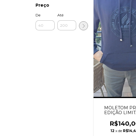
Preço
De
Até
MOLETOM PR
EDIÇÃO LIMI
R$140,0
12
x de
R$14,