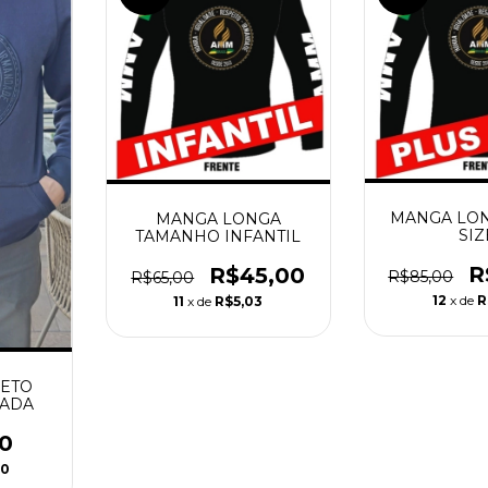
MANGA LON
MANGA LONGA
SIZ
TAMANHO INFANTIL
R
R$45,00
R$85,00
R$65,00
12
x de
R
11
x de
R$5,03
ETO
TADA
0
40