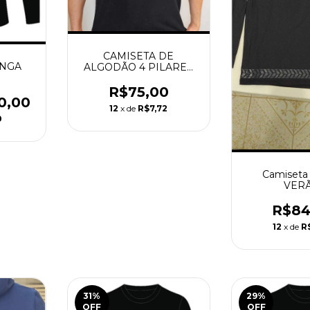
CAMISETA DE
ANGA
ALGODÃO 4 PILARES
EDIÇÃO LIMITADA
R$75,00
0,00
12
x de
R$7,72
0
Camiseta 
VERÃ
R$84
12
x de
R
31
%
29
%
OFF
OFF