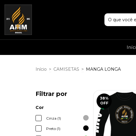
Iníc
Início
>
CAMISETAS
>
MANGA LONGA
Filtrar por
38
%
OFF
Cor
Cinza (1)
Preto (1)