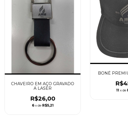
BONÉ PREMIU
R$4
CHAVEIRO EM AÇO GRAVADO
A LASER
11
x de
R$26,00
6
x de
R$5,21