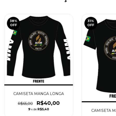
38
%
31
%
OFF
OFF
CAMISETA MANGA LONGA
R$40,00
R$65,00
9
x de
R$5,40
CAMISETA M