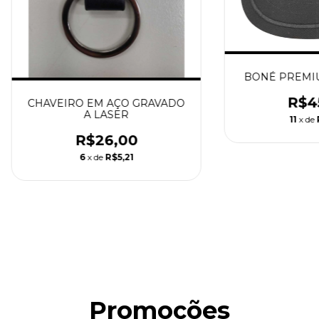
BONÉ PREMIU
R$4
CHAVEIRO EM AÇO GRAVADO
A LASER
11
x de
R$26,00
6
x de
R$5,21
Promoções